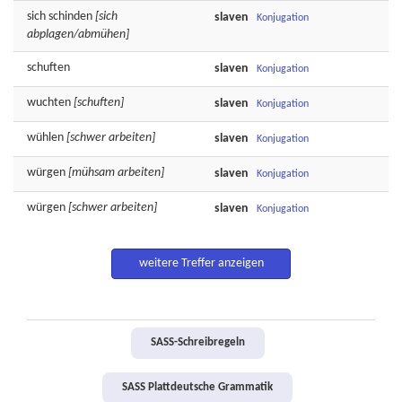
sich
schinden
[sich
slaven
Konjugation
abplagen/abmühen]
schuften
slaven
Konjugation
wuchten
[schuften]
slaven
Konjugation
wühlen
[schwer arbeiten]
slaven
Konjugation
würgen
[mühsam arbeiten]
slaven
Konjugation
würgen
[schwer arbeiten]
slaven
Konjugation
weitere Treffer anzeigen
SASS-Schreibregeln
SASS Plattdeutsche Grammatik