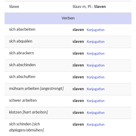
Slawe
Slaav
m
, Pl.:
Slaven
Verben
sich
abarbeiten
slaven
Konjugation
sich
abquälen
slaven
Konjugation
sich
abrackern
slaven
Konjugation
sich
abschinden
slaven
Konjugation
sich
abschuften
slaven
Konjugation
mühsam
arbeiten
[angestrengt]
slaven
Konjugation
schwer
arbeiten
slaven
Konjugation
klotzen
[hart arbeiten]
slaven
Konjugation
sich
schinden
[sich
slaven
Konjugation
abplagen/abmühen]