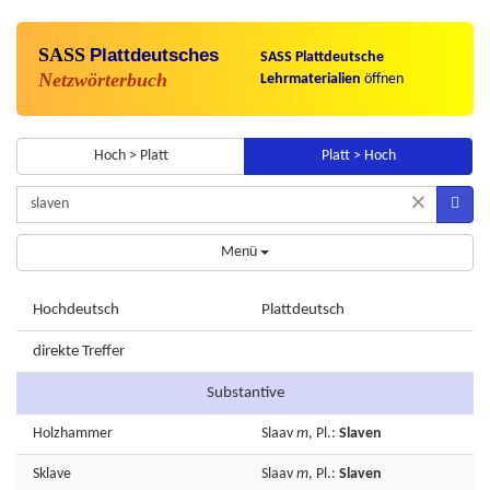
SASS
Plattdeutsches
SASS Plattdeutsche
Netzwörterbuch
Lehrmaterialien
öffnen
Hoch > Platt
Platt > Hoch
×
Menü
Hochdeutsch
Plattdeutsch
direkte Treffer
Substantive
Holzhammer
Slaav
m
, Pl.:
Slaven
Sklave
Slaav
m
, Pl.:
Slaven