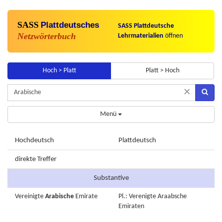
SASS
Plattdeutsches
SASS Plattdeutsche
Netzwörterbuch
Lehrmaterialien
öffnen
Hoch > Platt
Platt > Hoch
×
Menü
Hochdeutsch
Plattdeutsch
direkte Treffer
Substantive
Vereinigte
Arabische
Emirate
Pl.: Verenigte Araabsche
Emiraten