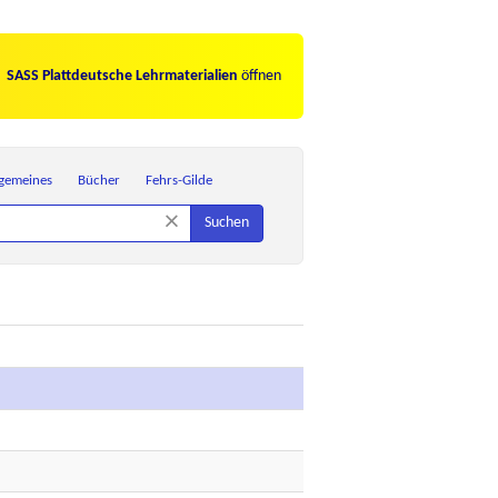
SASS Plattdeutsche Lehrmaterialien
öffnen
lgemeines
Bücher
Fehrs-Gilde
×
Suchen