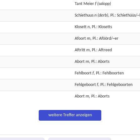
Tant
Meier
f
(salopp)
Schiethuus
n
(derb)
, Pl.: Schiethüüs/
Klosett
n
, Pl.: Klosetts
Afoort
m
, Pl.: Aföörd/~er
Aftritt
m
, Pl.: Aftreed
Abort
m
, Pl.: Aborts
Fehlboort
f
, Pl.: Fehlboorten
Fehlgeboort
f
, Pl.: Fehlgeboorten
Abort
m
, Pl.: Aborts
weitere Treffer anzeigen