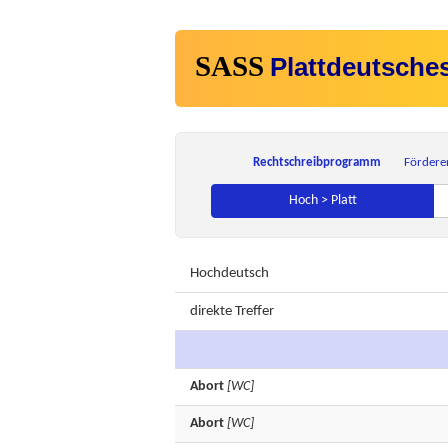
SASS
Plattdeutsche
Rechtschreibprogramm
Fördere
Hoch > Platt
Hochdeutsch
direkte Treffer
Abort
[WC]
Abort
[WC]