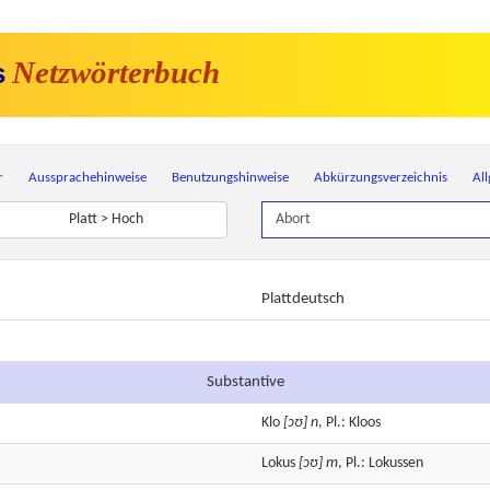
Netzwörterbuch
s
r
Aussprachehinweise
Benutzungshinweise
Abkürzungsverzeichnis
Al
Platt > Hoch
Plattdeutsch
Substantive
Klo
[ɔʊ]
n
, Pl.: Kloos
Lokus
[ɔʊ]
m
, Pl.: Lokussen