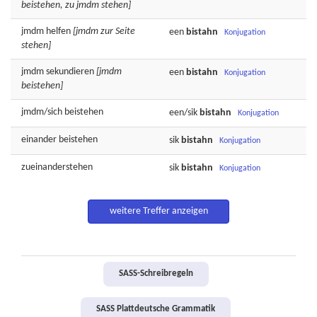
beistehen, zu jmdm stehen]
jmdm
helfen
[jmdm zur Seite
een
bistahn
Konjugation
stehen]
jmdm
sekundieren
[jmdm
een
bistahn
Konjugation
beistehen]
jmdm/sich
beistehen
een/sik
bistahn
Konjugation
einander
beistehen
sik
bistahn
Konjugation
zueinanderstehen
sik
bistahn
Konjugation
weitere Treffer anzeigen
SASS-Schreibregeln
SASS Plattdeutsche Grammatik