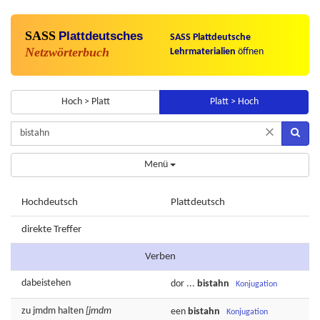
SASS
Plattdeutsches
SASS Plattdeutsche
Netzwörterbuch
Lehrmaterialien
öffnen
Hoch > Platt
Platt > Hoch
×
Menü
Hochdeutsch
Plattdeutsch
direkte Treffer
Verben
dabeistehen
dor
...
bistahn
Konjugation
zu jmdm
halten
[jmdm
een
bistahn
Konjugation