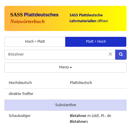
SASS
Plattdeutsches
SASS Plattdeutsche
Netzwörterbuch
Lehrmaterialien
öffnen
Hoch > Platt
Platt > Hoch
×
Menü
Hochdeutsch
Plattdeutsch
direkte Treffer
Substantive
Schaulustiger
Bistahner
m
(old)
, Pl.: de
Bistahner
s