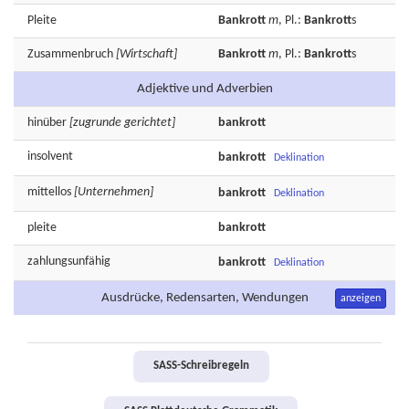
Pleite
Bankrott
m
, Pl.:
Bankrott
s
Zusammenbruch
[Wirtschaft]
Bankrott
m
, Pl.:
Bankrott
s
Adjektive und Adverbien
hinüber
[zugrunde gerichtet]
bankrott
insolvent
bankrott
Deklination
mittellos
[Unternehmen]
bankrott
Deklination
pleite
bankrott
zahlungsunfähig
bankrott
Deklination
Ausdrücke, Redensarten, Wendungen
anzeigen
SASS-Schreibregeln