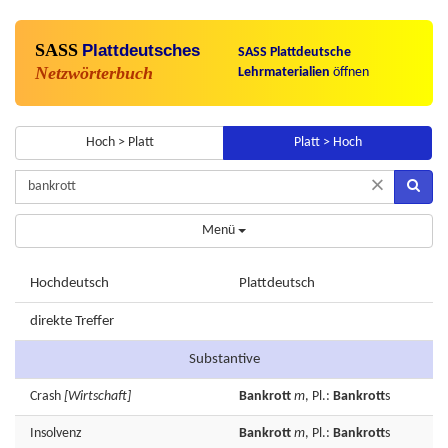
SASS
Plattdeutsches
SASS Plattdeutsche
Netzwörterbuch
Lehrmaterialien
öffnen
Hoch > Platt
Platt > Hoch
×
Menü
Hochdeutsch
Plattdeutsch
direkte Treffer
Substantive
Crash
[Wirtschaft]
Bankrott
m
, Pl.:
Bankrott
s
Insolvenz
Bankrott
m
, Pl.:
Bankrott
s