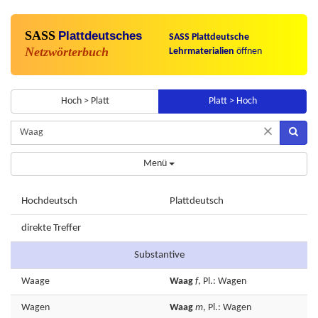
SASS
Plattdeutsches
SASS Plattdeutsche
Netzwörterbuch
Lehrmaterialien
öffnen
Hoch > Platt
Platt > Hoch
×
Menü
Hochdeutsch
Plattdeutsch
direkte Treffer
Substantive
Waage
Waag
f
, Pl.: Wagen
Wagen
Waag
m
, Pl.: Wagen