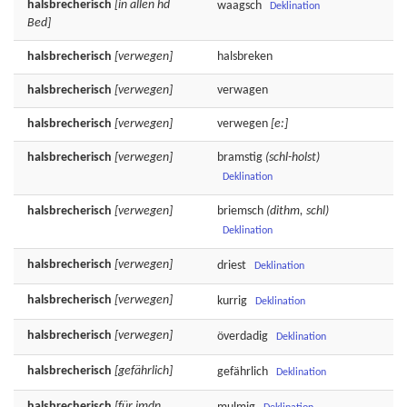
halsbrecherisch
[in allen hd
waagsch
Deklination
Bed]
halsbrecherisch
[verwegen]
halsbreken
halsbrecherisch
[verwegen]
verwagen
halsbrecherisch
[verwegen]
verwegen
[e:]
halsbrecherisch
[verwegen]
bramstig
(schl-holst)
Deklination
halsbrecherisch
[verwegen]
briemsch
(dithm, schl)
Deklination
halsbrecherisch
[verwegen]
driest
Deklination
halsbrecherisch
[verwegen]
kurrig
Deklination
halsbrecherisch
[verwegen]
överdadig
Deklination
halsbrecherisch
[gefährlich]
gefährlich
Deklination
halsbrecherisch
[für jmdn