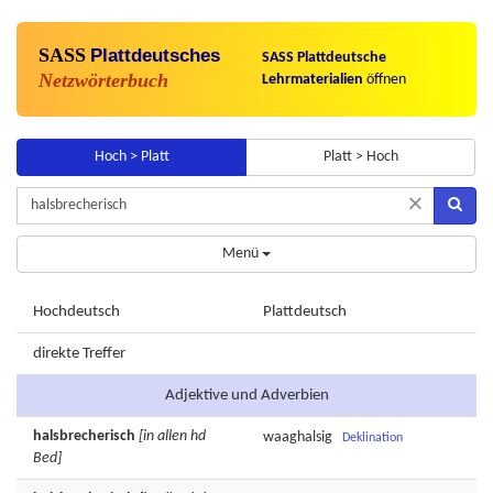
SASS
Plattdeutsches
SASS Plattdeutsche
Netzwörterbuch
Lehrmaterialien
öffnen
Hoch > Platt
Platt > Hoch
×
Menü
Hochdeutsch
Plattdeutsch
direkte Treffer
Adjektive und Adverbien
halsbrecherisch
[in allen hd
waaghalsig
Deklination
Bed]