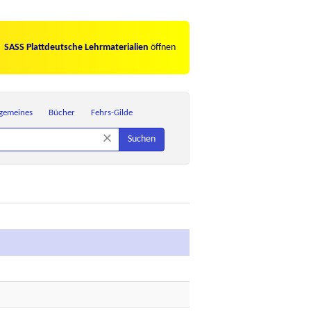
SASS Plattdeutsche Lehrmaterialien
öffnen
lgemeines
Bücher
Fehrs-Gilde
×
Suchen