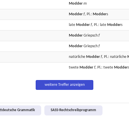
Modder
m
Modder
f
, Pl.:
Modder
s
late
Modder
f
, Pl.: late
Modder
s
Modder
Griepsch
f
Modder
Griepsch
f
natürliche
Modder
f
, Pl.: natürliche
twete
Modder
f
, Pl.: twete
Modder
weitere Treffer anzeigen
attdeutsche Grammatik
SASS-Rechtschreibprogramm