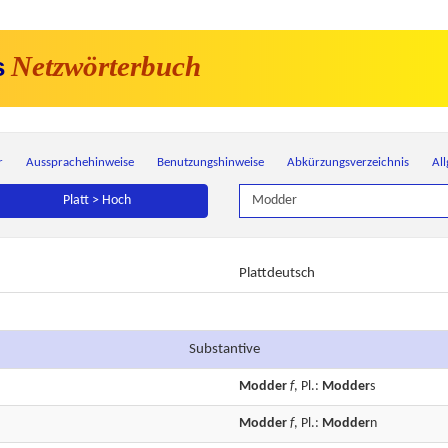
Netzwörterbuch
s
r
Aussprachehinweise
Benutzungshinweise
Abkürzungsverzeichnis
Al
Platt > Hoch
Plattdeutsch
Substantive
Modder
f
, Pl.:
Modder
s
Modder
f
, Pl.:
Modder
n