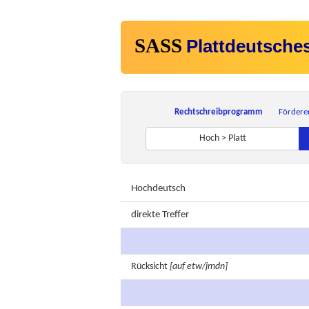
SASS
Plattdeutsche
Rechtschreibprogramm
Fördere
Hoch > Platt
Hochdeutsch
direkte Treffer
Rücksicht
[auf etw/jmdn]