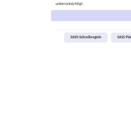
unberücksichtigt
SASS-Schreibregeln
SASS Pl