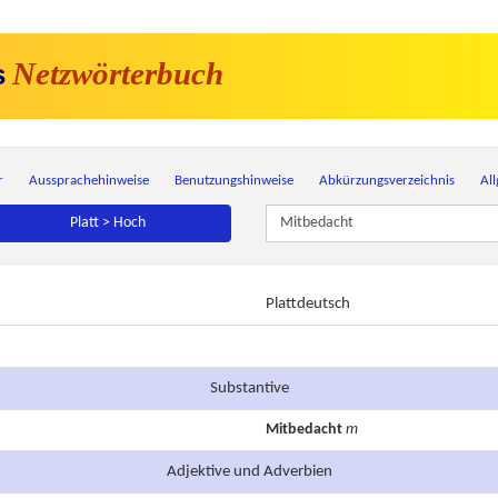
Netzwörterbuch
s
r
Aussprachehinweise
Benutzungshinweise
Abkürzungsverzeichnis
Al
Platt > Hoch
Plattdeutsch
Substantive
Mitbedacht
m
Adjektive und Adverbien