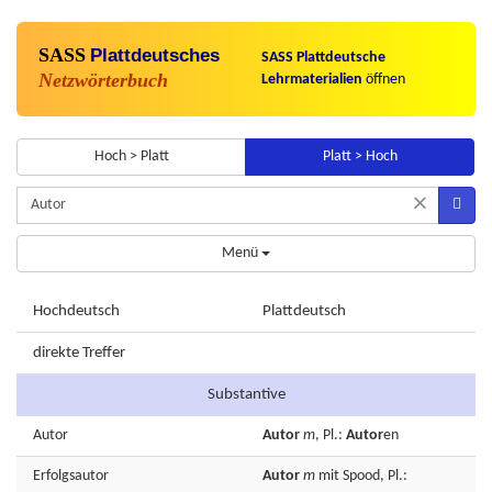
SASS
Plattdeutsches
SASS Plattdeutsche
Netzwörterbuch
Lehrmaterialien
öffnen
Hoch > Platt
Platt > Hoch
×
Menü
Hochdeutsch
Plattdeutsch
direkte Treffer
Substantive
Autor
Autor
m
, Pl.:
Autor
en
Erfolgsautor
Autor
m
mit Spood, Pl.: