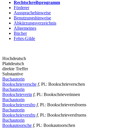
Rechtschreibprogramm
Förderer
Aussprachehinweise
Benutzungshinweise
Abkürzungsverzeichnis
Allgemeines
Bücher
Fehrs-Gilde
Hochdeutsch
Plattdeutsch
direkte Treffer
Substantive
Buchautorin
Bookschrieversche
f
, Pl.: Bookschrieverschen
Buchautorin
Bookschrieverin
f
, Pl.: Bookschrieverinnen
Buchautorin
Bookschrieversfro
f
, Pl.: Bookschrieversfroens
Buchautorin
Bookschrieversfru
f
, Pl.: Bookschrieversfruens
Buchautorin
Bookautoorsche
f
, Pl.: Bookautoorschen