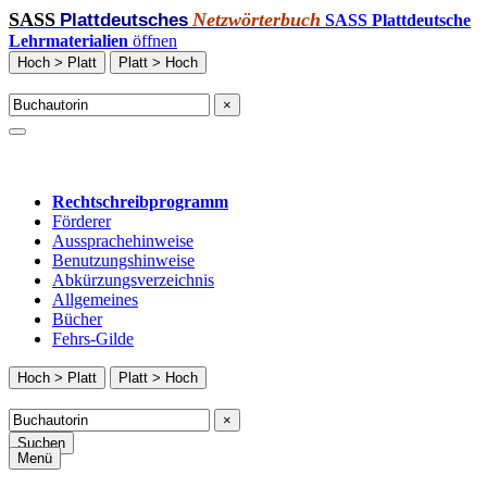
SASS
Netzwörterbuch
Plattdeutsches
SASS Plattdeutsche
Lehrmaterialien
öffnen
Hoch > Platt
Platt > Hoch
×
Rechtschreibprogramm
Förderer
Aussprachehinweise
Benutzungshinweise
Abkürzungsverzeichnis
Allgemeines
Bücher
Fehrs-Gilde
Hoch > Platt
Platt > Hoch
×
Suchen
Menü