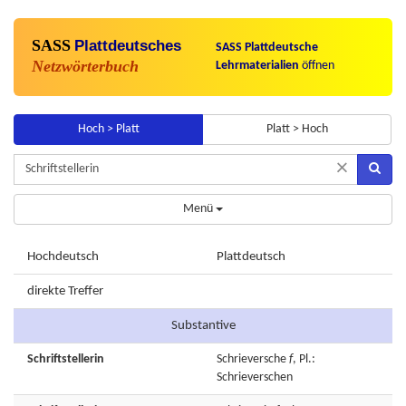
SASS
Plattdeutsches
SASS Plattdeutsche
Netzwörterbuch
Lehrmaterialien
öffnen
Hoch > Platt
Platt > Hoch
×
Menü
Hochdeutsch
Plattdeutsch
direkte Treffer
Substantive
Schriftstellerin
Schrieversche
f
, Pl.:
Schrieverschen