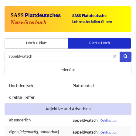
SASS
Plattdeutsches
SASS Plattdeutsche
Netzwörterbuch
Lehrmaterialien
öffnen
Hoch > Platt
Platt > Hoch
×
Menü
Hochdeutsch
Plattdeutsch
direkte Treffer
Adjektive und Adverbien
absonderlich
appeldwatsch
Deklination
eigen
[eigenartig, sonderbar]
appeldwatsch
Deklination