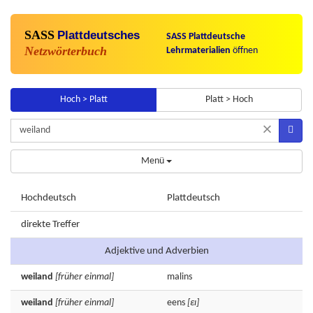
SASS
Plattdeutsches
SASS Plattdeutsche
Netzwörterbuch
Lehrmaterialien
öffnen
Hoch > Platt
Platt > Hoch
×
Menü
Hochdeutsch
Plattdeutsch
direkte Treffer
Adjektive und Adverbien
weiland
[früher einmal]
malins
weiland
[früher einmal]
eens
[εɪ]