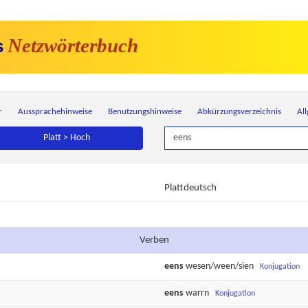
Netzwörterbuch
s
r
Aussprachehinweise
Benutzungshinweise
Abkürzungsverzeichnis
Al
Platt > Hoch
Plattdeutsch
Verben
eens
wesen/ween/sien
Konjugation
eens
warrn
Konjugation