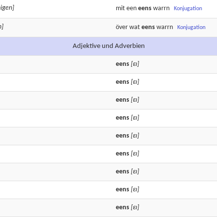
nigen]
mit een
eens
warrn
Konjugation
n]
över wat
eens
warrn
Konjugation
Adjektive und Adverbien
eens
[εɪ]
eens
[εɪ]
eens
[εɪ]
eens
[εɪ]
eens
[εɪ]
eens
[εɪ]
eens
[εɪ]
eens
[εɪ]
eens
[εɪ]