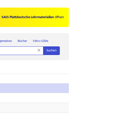
SASS Plattdeutsche Lehrmaterialien
öffnen
lgemeines
Bücher
Fehrs-Gilde
×
Suchen