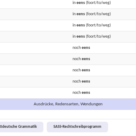
in
eens
(foort/to/weg)
in
eens
(foort/to/weg)
in
eens
(foort/to/weg)
in
eens
(foort/to/weg)
noch
eens
noch
eens
noch
eens
noch
eens
noch
eens
Ausdrücke, Redensarten, Wendungen
attdeutsche Grammatik
SASS-Rechtschreibprogramm