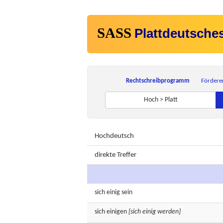
SASS
Plattdeutsche
Rechtschreibprogramm
Fördere
Hoch > Platt
Hochdeutsch
direkte Treffer
sich
einig
sein
sich
einigen
[sich einig werden]