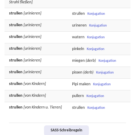
Strahl fließen]
strullen
[urinieren]
strullen
Konjugation
strullen
[urinieren]
urineren
Konjugation
strullen
[urinieren]
watern
Konjugation
strullen
[urinieren]
pinkeln
Konjugation
strullen
[urinieren]
miegen
(derb)
Konjugation
strullen
[urinieren]
pissen
(derb)
Konjugation
strullen
[von Kindern]
Pipi
maken
Konjugation
strullen
[von Kindern]
pullern
Konjugation
strullen
[von Kindern u. Tieren]
strullen
Konjugation
SASS-Schreibregeln