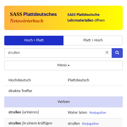
SASS
Plattdeutsches
SASS Plattdeutsche
Netzwörterbuch
Lehrmaterialien
öffnen
Hoch > Platt
Platt > Hoch
×
Menü
Hochdeutsch
Plattdeutsch
direkte Treffer
Verben
strullen
[urinieren]
Water
laten
Konjugation
strullen
[in einem kräftigen
strullen
Konjugation