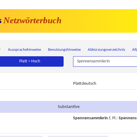
Netzwörterbuch
s
r
Aussprachehinweise
Benutzungshinweise
Abkürzungsverzeichnis
Al
Platt > Hoch
Plattdeutsch
Substantive
Spennensammlerin
f
, Pl.:
Spennens