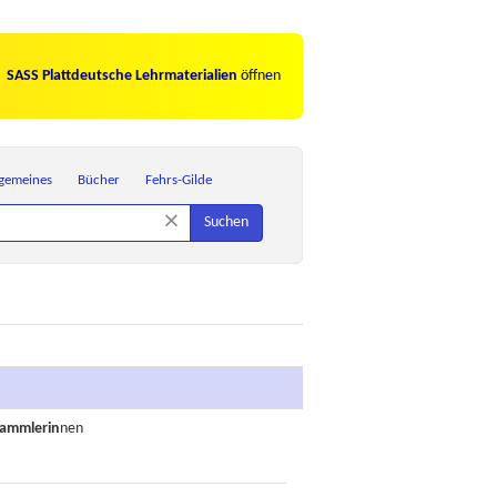
SASS Plattdeutsche Lehrmaterialien
öffnen
lgemeines
Bücher
Fehrs-Gilde
×
Suchen
ammlerin
nen