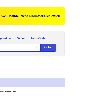
SASS Plattdeutsche Lehrmaterialien
öffnen
lgemeines
Bücher
Fehrs-Gilde
×
Suchen
nndeenst
en