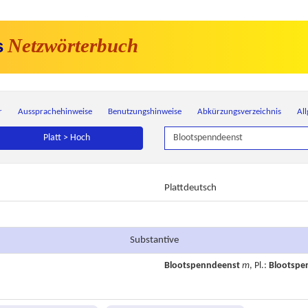
Netzwörterbuch
s
r
Aussprachehinweise
Benutzungshinweise
Abkürzungsverzeichnis
Al
Platt > Hoch
Plattdeutsch
Substantive
Blootspenndeenst
m
, Pl.:
Blootspe