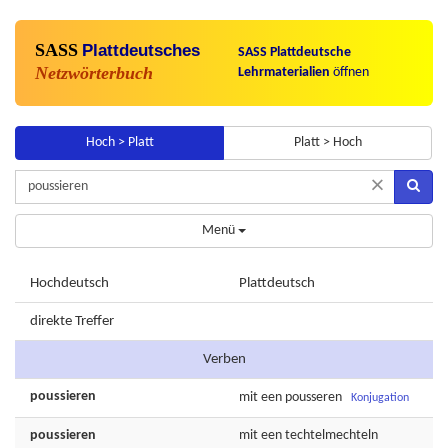
SASS
Plattdeutsches
SASS Plattdeutsche
Netzwörterbuch
Lehrmaterialien
öffnen
Hoch > Platt
Platt > Hoch
×
Menü
Hochdeutsch
Plattdeutsch
direkte Treffer
Verben
poussieren
mit een
pousseren
Konjugation
poussieren
mit een
techtelmechteln