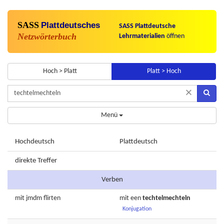
SASS
Plattdeutsches
SASS Plattdeutsche
Netzwörterbuch
Lehrmaterialien
öffnen
Hoch > Platt
Platt > Hoch
×
Menü
Hochdeutsch
Plattdeutsch
direkte Treffer
Verben
mit jmdm
flirten
mit een
techtelmechteln
Konjugation