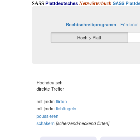
SASS Plattde
SASS
Netzwörterbuch
Plattdeutsches
Rechtschreibprogramm
Förderer
Hoch > Platt
Hochdeutsch
direkte Treffer
mit jmdm
flirten
mit jmdm
liebäugeln
poussieren
schäkern
[scherzend/neckend flirten]