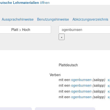
utsche Lehrmaterialien
öffnen
Aussprachehinweise
Benutzungshinweise
Abkürzungsverzeichnis
Platt > Hoch
×
Plattdeutsch
Verben
mit een
ogenbumsen
(salopp)
K
mit een
ogenbumsen
(salopp)
K
mit een
ogenbumsen
(salopp)
K
mit een
ogenbumsen
(salopp)
K