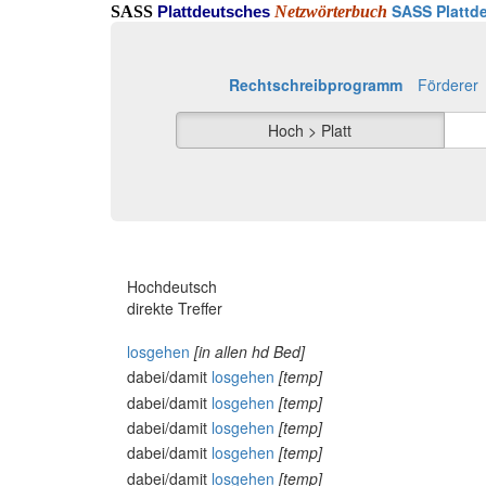
SASS Plattde
SASS
Netzwörterbuch
Plattdeutsches
Rechtschreibprogramm
Förderer
Hoch > Platt
Hochdeutsch
direkte Treffer
losgehen
[in allen hd Bed]
dabei/damit
losgehen
[temp]
dabei/damit
losgehen
[temp]
dabei/damit
losgehen
[temp]
dabei/damit
losgehen
[temp]
dabei/damit
losgehen
[temp]