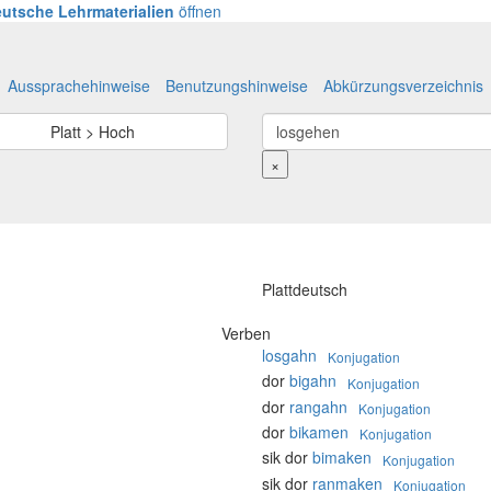
utsche Lehrmaterialien
öffnen
Aussprachehinweise
Benutzungshinweise
Abkürzungsverzeichnis
Platt > Hoch
×
Plattdeutsch
Verben
losgahn
Konjugation
dor
bigahn
Konjugation
dor
rangahn
Konjugation
dor
bikamen
Konjugation
sik dor
bimaken
Konjugation
sik dor
ranmaken
Konjugation