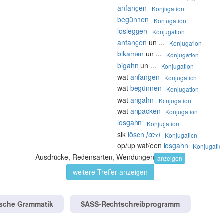
anfangen
Konjugation
begünnen
Konjugation
losleggen
Konjugation
anfangen
un ...
Konjugation
bikamen
un ...
Konjugation
bigahn
un ...
Konjugation
wat
anfangen
Konjugation
wat
begünnen
Konjugation
wat
angahn
Konjugation
wat
anpacken
Konjugation
losgahn
Konjugation
sik
lösen
[œʏ]
Konjugation
op/up wat/een
losgahn
Konjugati
Ausdrücke, Redensarten, Wendungen
anzeigen
weitere Treffer anzeigen
tsche Grammatik
SASS-Rechtschreibprogramm