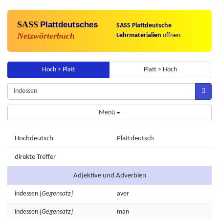
SASS
Plattdeutsches
SASS Plattdeutsche
Netzwörterbuch
Lehrmaterialien
öffnen
Hoch > Platt
Platt > Hoch
Menü
Hochdeutsch
Plattdeutsch
direkte Treffer
Adjektive und Adverbien
indessen
[Gegensatz]
aver
indessen
[Gegensatz]
man