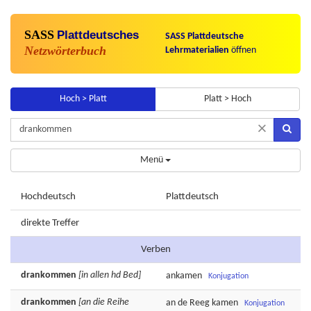
SASS
Plattdeutsches
SASS Plattdeutsche
Netzwörterbuch
Lehrmaterialien
öffnen
Hoch > Platt
Platt > Hoch
×
Menü
Hochdeutsch
Plattdeutsch
direkte Treffer
Verben
drankommen
[in allen hd Bed]
ankamen
Konjugation
drankommen
[an die Reihe
an de
Reeg
kamen
Konjugation