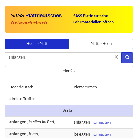
SASS
Plattdeutsches
SASS Plattdeutsche
Netzwörterbuch
Lehrmaterialien
öffnen
Hoch > Platt
Platt > Hoch
×
Menü
Hochdeutsch
Plattdeutsch
direkte Treffer
Verben
anfangen
[in allen hd Bed]
anfangen
Konjugation
anfangen
[temp]
losleggen
Konjugation