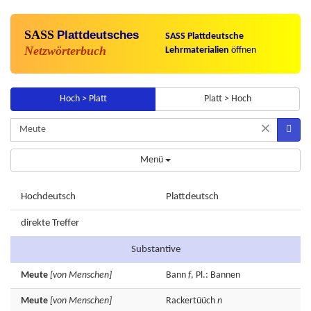
SASS
Plattdeutsches
SASS Plattdeutsche
Netzwörterbuch
Lehrmaterialien
öffnen
Hoch > Platt
Platt > Hoch
×
Menü
Hochdeutsch
Plattdeutsch
direkte Treffer
Substantive
Meute
[von Menschen]
Bann
f
, Pl.: Bannen
Meute
[von Menschen]
Rackertüüch
n