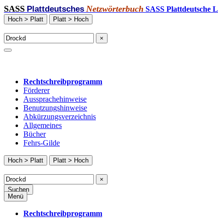
SASS
Netzwörterbuch
Plattdeutsches
SASS Plattdeutsche L
Hoch > Platt
Platt > Hoch
×
Rechtschreibprogramm
Förderer
Aussprachehinweise
Benutzungshinweise
Abkürzungsverzeichnis
Allgemeines
Bücher
Fehrs-Gilde
Hoch > Platt
Platt > Hoch
×
Suchen
Menü
Rechtschreibprogramm