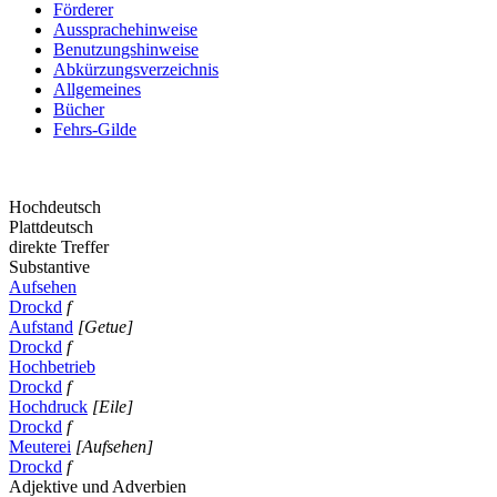
Förderer
Aussprachehinweise
Benutzungshinweise
Abkürzungsverzeichnis
Allgemeines
Bücher
Fehrs-Gilde
Hochdeutsch
Plattdeutsch
direkte Treffer
Substantive
Aufsehen
Drockd
f
Aufstand
[Getue]
Drockd
f
Hochbetrieb
Drockd
f
Hochdruck
[Eile]
Drockd
f
Meuterei
[Aufsehen]
Drockd
f
Adjektive und Adverbien