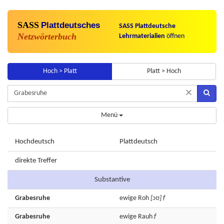
SASS
Plattdeutsches
SASS Plattdeutsche
Netzwörterbuch
Lehrmaterialien
öffnen
Hoch > Platt
Platt > Hoch
×
Menü
Hochdeutsch
Plattdeutsch
direkte Treffer
Substantive
Grabesruhe
ewige
Roh
[ɔʊ]
f
Grabesruhe
ewige
Rauh
f