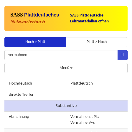
SASS
Plattdeutsches
SASS Plattdeutsche
Netzwörterbuch
Lehrmaterialien
öffnen
Hoch > Platt
Platt > Hoch
Menü
Hochdeutsch
Plattdeutsch
direkte Treffer
Substantive
Abmahnung
Vermahnen
f
, Pl.:
Vermahnen/~s