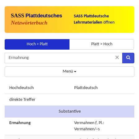
SASS
Plattdeutsches
SASS Plattdeutsche
Netzwörterbuch
Lehrmaterialien
öffnen
Hoch > Platt
Platt > Hoch
×
Menü
Hochdeutsch
Plattdeutsch
direkte Treffer
Substantive
Ermahnung
Vermahnen
f
, Pl.:
Vermahnen/~s