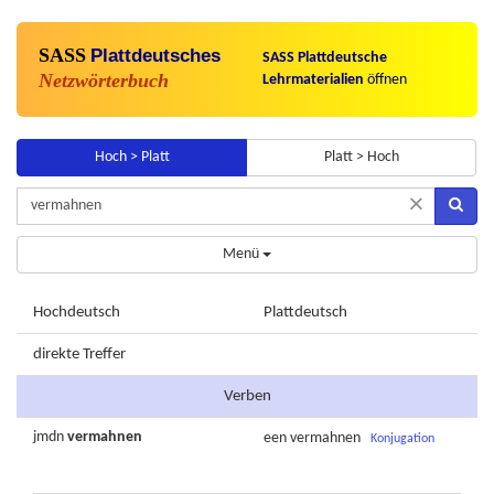
SASS
Plattdeutsches
SASS Plattdeutsche
Netzwörterbuch
Lehrmaterialien
öffnen
Hoch > Platt
Platt > Hoch
×
Menü
Hochdeutsch
Plattdeutsch
direkte Treffer
Verben
jmdn
vermahnen
een
vermahnen
Konjugation