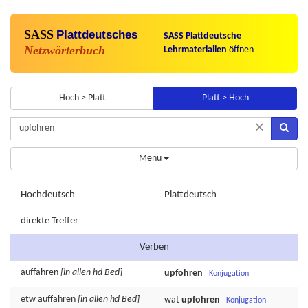
SASS
Plattdeutsches
SASS Plattdeutsche
Netzwörterbuch
Lehrmaterialien
öffnen
Hoch > Platt
Platt > Hoch
×
Menü
Hochdeutsch
Plattdeutsch
direkte Treffer
Verben
auffahren
[in allen hd Bed]
upfohren
Konjugation
etw
auffahren
[in allen hd Bed]
wat
upfohren
Konjugation