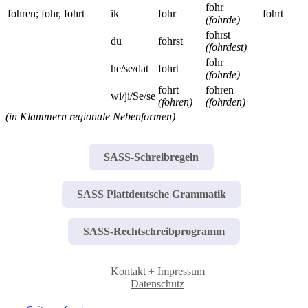
fohr
fohren; fohr, fohrt
ik
fohr
fohrt
(fohrde)
fohrst
du
fohrst
(fohrdest)
fohr
he/se/dat
fohrt
(fohrde)
fohrt
fohren
wi/ji/Se/se
(fohren)
(fohrden)
(in Klammern regionale Nebenformen)
SASS-Schreibregeln
SASS Plattdeutsche Grammatik
SASS-Rechtschreibprogramm
Kontakt + Impressum
Datenschutz