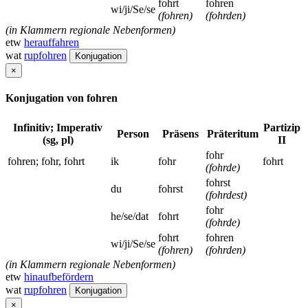
fohrt
fohren
wi/ji/Se/se
(fohren)
(fohrden)
(in Klammern regionale Nebenformen)
etw
herauffahren
wat
rupfohren
Konjugation
×
Konjugation von fohren
Infinitiv; Imperativ
Partizip
Person
Präsens
Präteritum
(sg, pl)
II
fohr
fohren; fohr, fohrt
ik
fohr
fohrt
(fohrde)
fohrst
du
fohrst
(fohrdest)
fohr
he/se/dat
fohrt
(fohrde)
fohrt
fohren
wi/ji/Se/se
(fohren)
(fohrden)
(in Klammern regionale Nebenformen)
etw
hinaufbefördern
wat
rupfohren
Konjugation
×