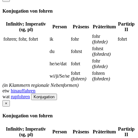
Konjugation von fohren
Infinitiv; Imperativ
Partizip
Person
Präsens
Präteritum
(sg, pl)
II
fohr
fohren; fohr, fohrt
ik
fohr
fohrt
(fohrde)
fohrst
du
fohrst
(fohrdest)
fohr
he/se/dat
fohrt
(fohrde)
fohrt
fohren
wi/ji/Se/se
(fohren)
(fohrden)
(in Klammern regionale Nebenformen)
etw
hinauffahren
wat
rupfohren
Konjugation
×
Konjugation von fohren
Infinitiv; Imperativ
Partizip
Person
Präsens
Präteritum
(sg, pl)
II