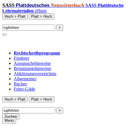
SASS
Netzwörterbuch
Plattdeutsches
SASS Plattdeutsche
Lehrmaterialien
öffnen
Hoch > Platt
Platt > Hoch
×
Rechtschreibprogramm
Förderer
Aussprachehinweise
Benutzungshinweise
Abkürzungsverzeichnis
Allgemeines
Bücher
Fehrs-Gilde
Hoch > Platt
Platt > Hoch
×
Suchen
Menü