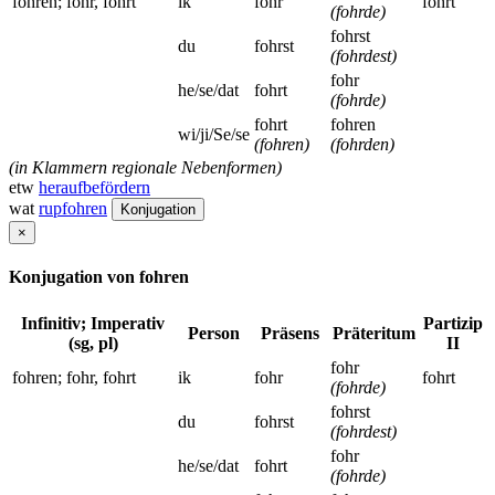
fohren; fohr, fohrt
ik
fohr
fohrt
(fohrde)
fohrst
du
fohrst
(fohrdest)
fohr
he/se/dat
fohrt
(fohrde)
fohrt
fohren
wi/ji/Se/se
(fohren)
(fohrden)
(in Klammern regionale Nebenformen)
etw
heraufbefördern
wat
rupfohren
Konjugation
×
Konjugation von fohren
Infinitiv; Imperativ
Partizip
Person
Präsens
Präteritum
(sg, pl)
II
fohr
fohren; fohr, fohrt
ik
fohr
fohrt
(fohrde)
fohrst
du
fohrst
(fohrdest)
fohr
he/se/dat
fohrt
(fohrde)