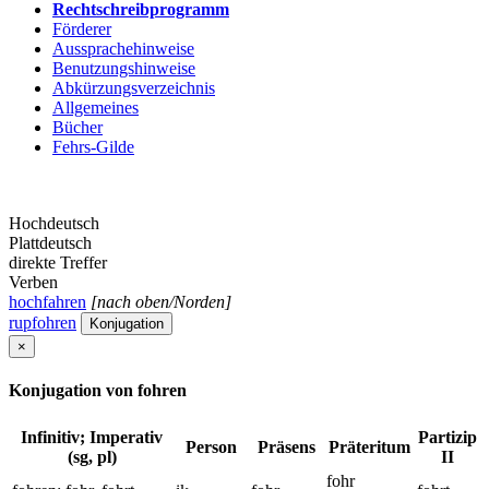
Rechtschreibprogramm
Förderer
Aussprachehinweise
Benutzungshinweise
Abkürzungsverzeichnis
Allgemeines
Bücher
Fehrs-Gilde
Hochdeutsch
Plattdeutsch
direkte Treffer
Verben
hochfahren
[nach oben/Norden]
rupfohren
Konjugation
×
Konjugation von fohren
Infinitiv; Imperativ
Partizip
Person
Präsens
Präteritum
(sg, pl)
II
fohr