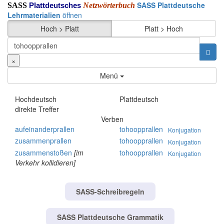
SASS Plattdeutsche
SASS
Netzwörterbuch
Plattdeutsches
Lehrmaterialien
öffnen
Hoch > Platt
Platt > Hoch
×
Menü
Hochdeutsch
Plattdeutsch
direkte Treffer
Verben
aufeinanderprallen
tohoopprallen
Konjugation
zusammenprallen
tohoopprallen
Konjugation
zusammenstoßen
[im
tohoopprallen
Konjugation
Verkehr kollidieren]
SASS-Schreibregeln
SASS Plattdeutsche Grammatik