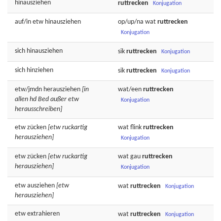
hinausziehen
ruttrecken
Konjugation
auf/in etw
hinausziehen
op/up/na wat
ruttrecken
Konjugation
sich
hinausziehen
sik
ruttrecken
Konjugation
sich
hinziehen
sik
ruttrecken
Konjugation
etw/jmdn
herausziehen
[in
wat/een
ruttrecken
allen hd Bed außer etw
Konjugation
herausschreiben]
etw
zücken
[etw ruckartig
wat
flink
ruttrecken
herausziehen]
Konjugation
etw
zücken
[etw ruckartig
wat
gau
ruttrecken
herausziehen]
Konjugation
etw
ausziehen
[etw
wat
ruttrecken
Konjugation
herausziehen]
etw
extrahieren
wat
ruttrecken
Konjugation