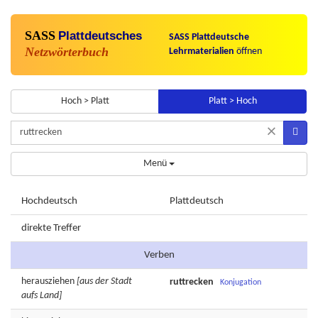
SASS
Plattdeutsches
SASS Plattdeutsche
Netzwörterbuch
Lehrmaterialien
öffnen
Hoch > Platt
Platt > Hoch
×
Menü
Hochdeutsch
Plattdeutsch
direkte Treffer
Verben
herausziehen
[aus der Stadt
ruttrecken
Konjugation
aufs Land]