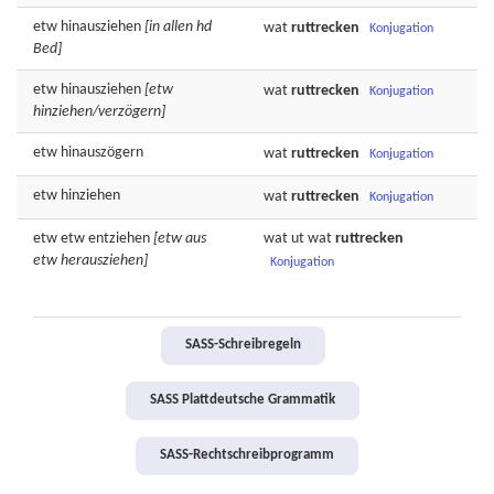
etw
hinausziehen
[in allen hd
wat
ruttrecken
Konjugation
Bed]
etw
hinausziehen
[etw
wat
ruttrecken
Konjugation
hinziehen/verzögern]
etw
hinauszögern
wat
ruttrecken
Konjugation
etw
hinziehen
wat
ruttrecken
Konjugation
etw etw
entziehen
[etw aus
wat ut wat
ruttrecken
etw herausziehen]
Konjugation
SASS-Schreibregeln
SASS Plattdeutsche Grammatik
SASS-Rechtschreibprogramm