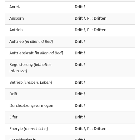
Anreiz
Drift
f
Ansporn
Drift
f
, Pl.:
Drift
en
Antrieb
Drift
f
, Pl.:
Drift
en
Auftrieb
[in allen hd Bed]
Drift
f
Auftriebskraft
[in allen hd Bed]
Drift
f
Begeisterung
[lebhaftes
Drift
f
Interesse]
Betrieb
[Treiben, Leben]
Drift
f
Drift
Drift
f
Durchsetzungsvermögen
Drift
f
Eifer
Drift
f
Energie
[menschliche]
Drift
f
, Pl.:
Drift
en