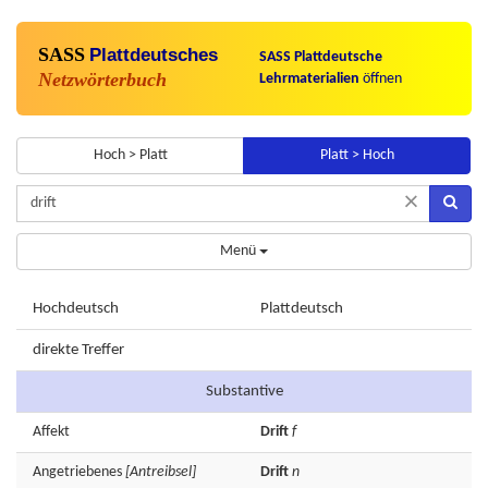
SASS
Plattdeutsches
SASS Plattdeutsche
Netzwörterbuch
Lehrmaterialien
öffnen
Hoch > Platt
Platt > Hoch
×
Menü
Hochdeutsch
Plattdeutsch
direkte Treffer
Substantive
Affekt
Drift
f
Angetriebenes
[Antreibsel]
Drift
n