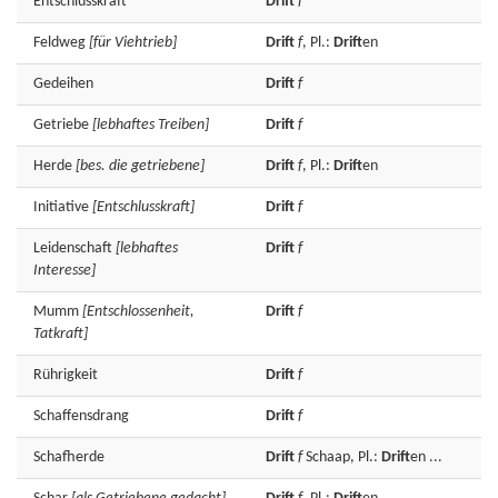
Entschlusskraft
Drift
f
Feldweg
[für Viehtrieb]
Drift
f
, Pl.:
Drift
en
Gedeihen
Drift
f
Getriebe
[lebhaftes Treiben]
Drift
f
Herde
[bes. die getriebene]
Drift
f
, Pl.:
Drift
en
Initiative
[Entschlusskraft]
Drift
f
Leidenschaft
[lebhaftes
Drift
f
Interesse]
Mumm
[Entschlossenheit,
Drift
f
Tatkraft]
Rührigkeit
Drift
f
Schaffensdrang
Drift
f
Schafherde
Drift
f
Schaap, Pl.:
Drift
en ...