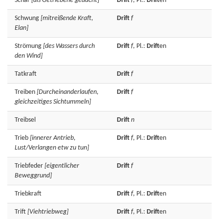
Schar
[als Getriebene gedacht]
Drift
f
, Pl.:
Drift
en
Schwung
[mitreißende Kraft,
Drift
f
Elan]
Strömung
[des Wassers durch
Drift
f
, Pl.:
Drift
en
den Wind]
Tatkraft
Drift
f
Treiben
[Durcheinanderlaufen,
Drift
f
gleichzeitiges Sichtummeln]
Treibsel
Drift
n
Trieb
[innerer Antrieb,
Drift
f
, Pl.:
Drift
en
Lust/Verlangen etw zu tun]
Triebfeder
[eigentlicher
Drift
f
Beweggrund]
Triebkraft
Drift
f
, Pl.:
Drift
en
Trift
[Viehtriebweg]
Drift
f
, Pl.:
Drift
en