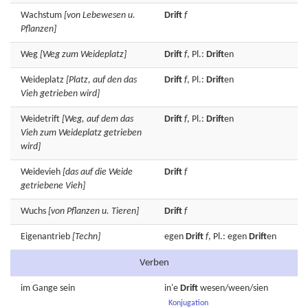
Wachstum
[von Lebewesen u.
Drift
f
Pflanzen]
Weg
[Weg zum Weideplatz]
Drift
f
, Pl.:
Drift
en
Weideplatz
[Platz, auf den das
Drift
f
, Pl.:
Drift
en
Vieh getrieben wird]
Weidetrift
[Weg, auf dem das
Drift
f
, Pl.:
Drift
en
Vieh zum Weideplatz getrieben
wird]
Weidevieh
[das auf die Weide
Drift
f
getriebene Vieh]
Wuchs
[von Pflanzen u. Tieren]
Drift
f
Eigenantrieb
[Techn]
egen
Drift
f
, Pl.: egen
Drift
en
Verben
im
Gange
sein
in'e
Drift
wesen/ween/sien
Konjugation