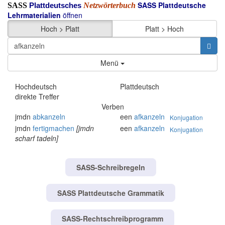
SASS Plattdeutsche
SASS
Netzwörterbuch
Plattdeutsches
Lehrmaterialien
öffnen
Hoch > Platt
Platt > Hoch
Menü
Hochdeutsch
Plattdeutsch
direkte Treffer
Verben
jmdn
abkanzeln
een
afkanzeln
Konjugation
jmdn
fertigmachen
[jmdn
een
afkanzeln
Konjugation
scharf tadeln]
SASS-Schreibregeln
SASS Plattdeutsche Grammatik
SASS-Rechtschreibprogramm