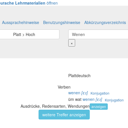
utsche Lehrmaterialien
öffnen
Aussprachehinweise
Benutzungshinweise
Abkürzungsverzeichnis
Platt > Hoch
×
Plattdeutsch
Verben
wenen
[εɪ]
Konjugation
üm wat
wenen
[εɪ]
Konjugation
Ausdrücke, Redensarten, Wendungen
anzeigen
weitere Treffer anzeigen