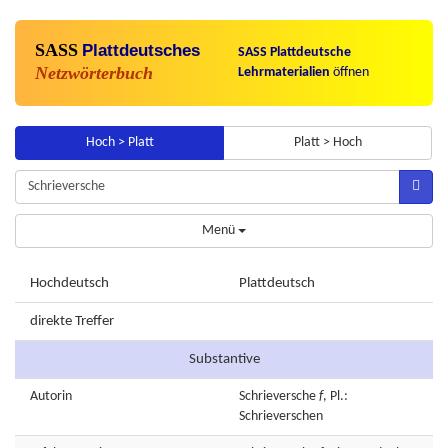
SASS
Plattdeutsches
SASS Plattdeutsche
Netzwörterbuch
Lehrmaterialien
öffnen
Hoch > Platt
Platt > Hoch
Menü
Hochdeutsch
Plattdeutsch
direkte Treffer
Substantive
Autorin
Schrieversche
f
, Pl.:
Schrieverschen