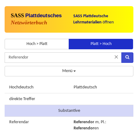
SASS
Plattdeutsches
SASS Plattdeutsche
Netzwörterbuch
Lehrmaterialien
öffnen
Hoch > Platt
Platt > Hoch
×
Menü
Hochdeutsch
Plattdeutsch
direkte Treffer
Substantive
Referendar
Referendor
m
, Pl.:
Referendor
en