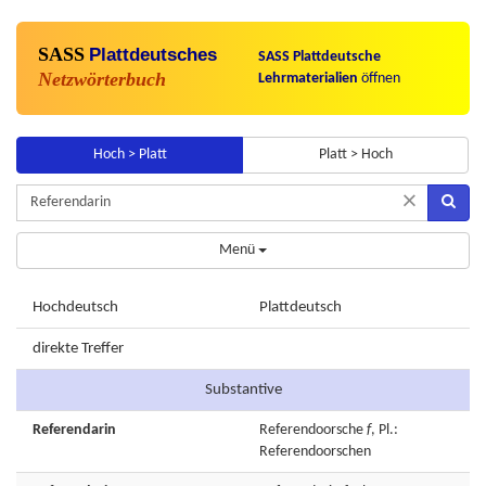
SASS
Plattdeutsches
SASS Plattdeutsche
Netzwörterbuch
Lehrmaterialien
öffnen
Hoch > Platt
Platt > Hoch
×
Menü
Hochdeutsch
Plattdeutsch
direkte Treffer
Substantive
Referendarin
Referendoorsche
f
, Pl.:
Referendoorschen