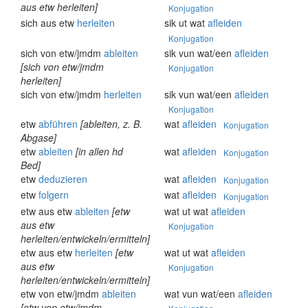
aus etw herleiten]
Konjugation
sich aus etw
herleiten
sik ut wat
afleiden
Konjugation
sich von etw/jmdm
ableiten
sik vun wat/een
afleiden
[sich von etw/jmdm
Konjugation
herleiten]
sich von etw/jmdm
herleiten
sik vun wat/een
afleiden
Konjugation
etw
abführen
[ableiten, z. B.
wat
afleiden
Konjugation
Abgase]
etw
ableiten
[in allen hd
wat
afleiden
Konjugation
Bed]
etw
deduzieren
wat
afleiden
Konjugation
etw
folgern
wat
afleiden
Konjugation
etw aus etw
ableiten
[etw
wat ut wat
afleiden
aus etw
Konjugation
herleiten/entwickeln/ermitteln]
etw aus etw
herleiten
[etw
wat ut wat
afleiden
aus etw
Konjugation
herleiten/entwickeln/ermitteln]
etw von etw/jmdm
ableiten
wat vun wat/een
afleiden
[etw von etw/jmdm