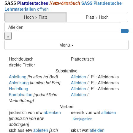
SASS Plattdeutsche
SASS
Netzwörterbuch
Plattdeutsches
Lehrmaterialien
öffnen
Hoch > Platt
Platt > Hoch
×
Menü
Hochdeutsch
Plattdeutsch
direkte Treffer
Substantive
Ableitung
[in allen hd Bed]
Afleiden
f
, Pl.: Afleiden/~s
Ablenkung
[in allen hd Bed]
Afleiden
f
, Pl.: Afleiden/~s
Herleitung
Afleiden
f
, Pl.: Afleiden/~s
Kombination
[gedankliche
Afleiden
f
Verknüpfung]
Verben
jmdn/sich von etw
ablenken
een/sik vun wat
afleiden
[jmdn/sich von etw
Konjugation
abbringen]
sich aus etw
ableiten
[sich
sik ut wat
afleiden