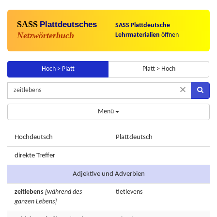
SASS
Plattdeutsches
SASS Plattdeutsche
Netzwörterbuch
Lehrmaterialien
öffnen
Hoch > Platt
Platt > Hoch
×
Menü
Hochdeutsch
Plattdeutsch
direkte Treffer
Adjektive und Adverbien
zeitlebens
[während des
tietlevens
ganzen Lebens]