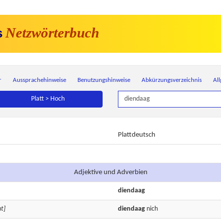
Netzwörterbuch
s
r
Aussprachehinweise
Benutzungshinweise
Abkürzungsverzeichnis
Al
Platt > Hoch
Plattdeutsch
Adjektive und Adverbien
diendaag
t]
diendaag
nich