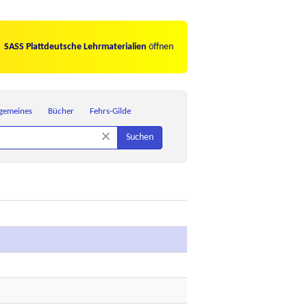
SASS Plattdeutsche Lehrmaterialien
öffnen
lgemeines
Bücher
Fehrs-Gilde
×
Suchen