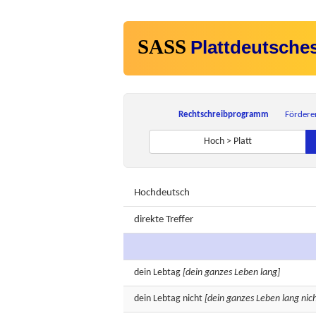
SASS
Plattdeutsche
Rechtschreibprogramm
Fördere
Hoch > Platt
Hochdeutsch
direkte Treffer
dein
Lebtag
[dein ganzes Leben lang]
dein
Lebtag
nicht
[dein ganzes Leben lang nich