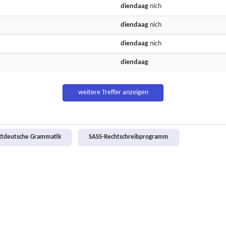
diendaag
nich
diendaag
nich
diendaag
nich
diendaag
weitere Treffer anzeigen
attdeutsche Grammatik
SASS-Rechtschreibprogramm