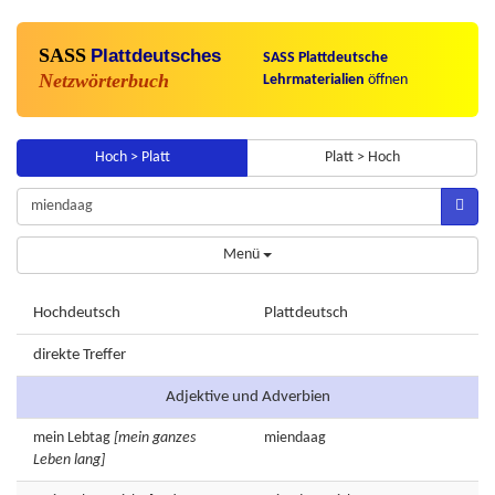
SASS
Plattdeutsches
SASS Plattdeutsche
Netzwörterbuch
Lehrmaterialien
öffnen
Hoch > Platt
Platt > Hoch
Menü
Hochdeutsch
Plattdeutsch
direkte Treffer
Adjektive und Adverbien
mein
Lebtag
[mein ganzes
miendaag
Leben lang]