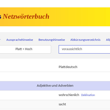
Netzwörterbuch
s
r
Aussprachehinweise
Benutzungshinweise
Abkürzungsverzeichnis
Al
Platt > Hoch
Plattdeutsch
Adjektive und Adverbien
wohrschienlich
Deklination
sacht