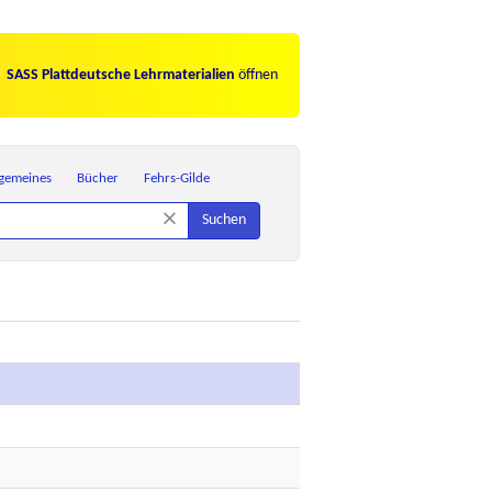
SASS Plattdeutsche Lehrmaterialien
öffnen
lgemeines
Bücher
Fehrs-Gilde
×
Suchen