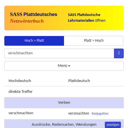
SASS
Plattdeutsches
SASS Plattdeutsche
Netzwörterbuch
Lehrmaterialien
öffnen
Hoch > Platt
Platt > Hoch
Menü
Hochdeutsch
Plattdeutsch
direkte Treffer
Verben
verschmachten
versmachten
Konjugation
Ausdrücke, Redensarten, Wendungen
anzeigen