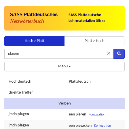
SASS
Plattdeutsches
SASS Plattdeutsche
Netzwörterbuch
Lehrmaterialien
öffnen
Hoch > Platt
Platt > Hoch
×
Menü
Hochdeutsch
Plattdeutsch
direkte Treffer
Verben
jmdn
plagen
een
pieren
Konjugation
jmdn
plagen
een
piesacken
Konjugation