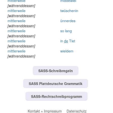
mittlerweile
middewiel
[währenddessen]
mittlerweile
twüschenin
[währenddessen]
mittlerweile
ünnerdes
[währenddessen]
mittlerweile
so
lang
[währenddessen]
mittlerweile
in
de
Tiet
[währenddessen]
mittlerweile
wieldem
[währenddessen]
SASS-Schreibregeln
SASS Plattdeutsche Grammatik
SASS-Rechtschreibprogramm
Kontakt + Impressum
Datenschutz