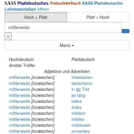
SASS Plattdeutsche
SASS
Netzwörterbuch
Plattdeutsches
Lehrmaterialien
öffnen
Hoch > Platt
Platt > Hoch
×
Menü
Hochdeutsch
Plattdeutsch
direkte Treffer
Adjektive und Adverbien
mittlerweile
[inzwischen]
intwüschen
mittlerweile
[inzwischen]
twüschenin
mittlerweile
[inzwischen]
in
de
Tiet
mittlerweile
[inzwischen]
so
lang
mittlerweile
[inzwischen]
bides
mittlerweile
[inzwischen]
indes
mittlerweile
[inzwischen]
mitdem
mittlerweile
[inzwischen]
mitdes
mittlerweile
[inzwischen]
middewiel
mittlerweile
[inzwischen]
ünnerdes